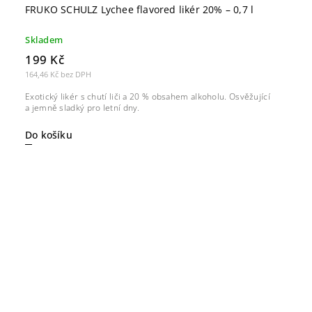
FRUKO SCHULZ Lychee flavored likér 20% – 0,7 l
Skladem
199 Kč
164,46 Kč bez DPH
Exotický likér s chutí liči a 20 % obsahem alkoholu. Osvěžující
a jemně sladký pro letní dny.
Do košíku