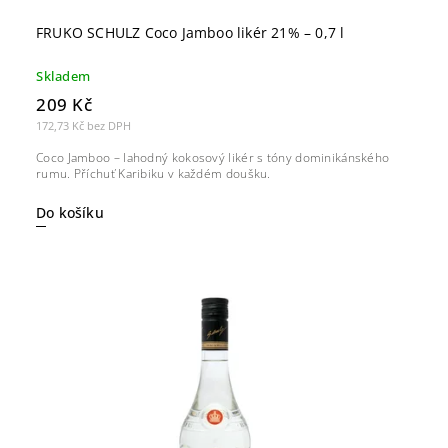
FRUKO SCHULZ Coco Jamboo likér 21% – 0,7 l
Skladem
209 Kč
172,73 Kč bez DPH
Coco Jamboo – lahodný kokosový likér s tóny dominikánského
rumu. Příchuť Karibiku v každém doušku.
Do košíku