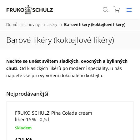
Domů
/
Lihoviny
/
Likéry
/
Barové likéry (koktejlové likéry)
Barové likéry (koktejlové likéry)
Nechte se unést světem sladkých, ovocných a bylinných
chut
í. Od klasických likérů po moderní speciality, u nás
najdete vše pro vytvoření dokonalého koktejlu.
Nejprodávanější
FRUKO SCHULZ Pina Colada cream
likér 15% - 0,5 l
Skladem
121 Kč