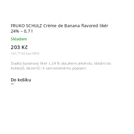
FRUKO SCHULZ Crème de Banana flavored likér
24% – 0,7 l
Skladem
203 Kč
167,77 Kč bez DPH
Sladký banánový likér s 24 % obsahem alkoholu. Ideální do
koktejlů, dezertů i k samostatnému popíjení.
Do košíku