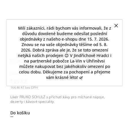
Milí zákazníci, rádi bychom vás informovali, že z
důvodu dovolené budeme odesílat poslední
objednávky z našeho e‑shopu dne 15. 7. 2026.
Znovu se na vaše objednávky těšíme od 5. 8.
2026. Dobrá zpráva ale je, že se toto omezení
netýká našich prodejen 😊 V Jindřichově Hradci i
na partnerské pobočce La‑Vin v Uhřiněvsi
FRUKO SCHULZ Coffee flavored likér 20% – 0,7 l
můžete nakupovat bez jakéhokoliv omezení po
celou dobu. Děkujeme za pochopení a přejeme
Skladem
vám krásné léto! 🌿
199 Kč
164,46 Kč bez DPH
Likér FRUKO SCHULZ s příchutí kávy pro míchané nápoje,
dezerty i kávové speciality.
Do košíku