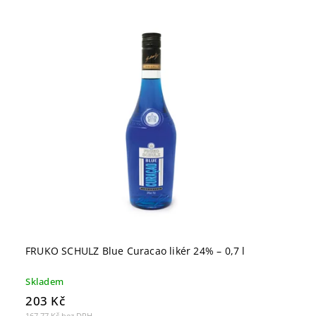
Nejdražší
Nejprodávanější
Abecedně
FRUKO SCHULZ Blue Curacao likér 24% – 0,7 l
Skladem
203 Kč
167,77 Kč bez DPH