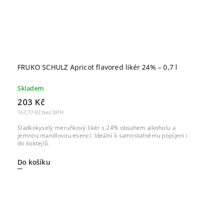
FRUKO SCHULZ Apricot flavored likér 24% – 0,7 l
Skladem
203 Kč
167,77 Kč bez DPH
Sladkokyselý meruňkový likér s 24% obsahem alkoholu a
jemnou mandlovou esencí. Ideální k samostatnému popíjení i
do koktejlů.
Do košíku