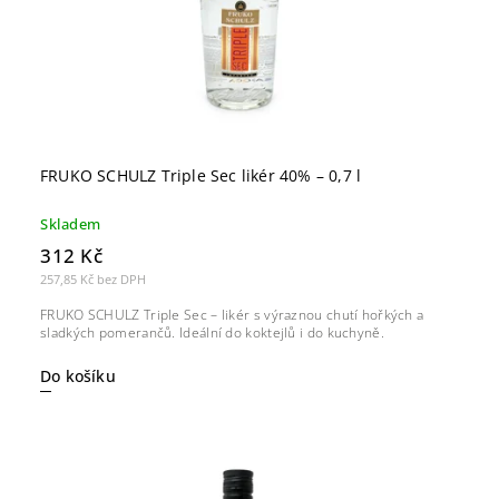
FRUKO SCHULZ Triple Sec likér 40% – 0,7 l
Skladem
312 Kč
257,85 Kč bez DPH
FRUKO SCHULZ Triple Sec – likér s výraznou chutí hořkých a
sladkých pomerančů. Ideální do koktejlů i do kuchyně.
Do košíku