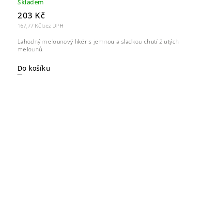
Skladem
203 Kč
167,77 Kč bez DPH
Lahodný melounový likér s jemnou a sladkou chutí žlutých
melounů.
Do košíku