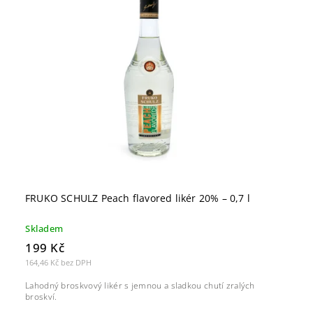
FRUKO SCHULZ Peach flavored likér 20% – 0,7 l
Skladem
199 Kč
164,46 Kč bez DPH
Lahodný broskvový likér s jemnou a sladkou chutí zralých
broskví.