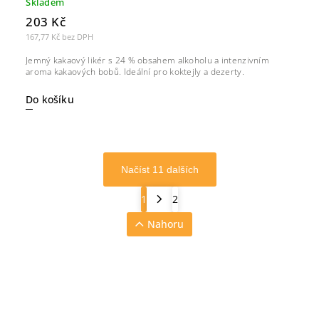
Skladem
203 Kč
167,77 Kč bez DPH
Jemný kakaový likér s 24 % obsahem alkoholu a intenzivním
aroma kakaových bobů. Ideální pro koktejly a dezerty.
Do košíku
Načíst 11 dalších
1
2
Nahoru