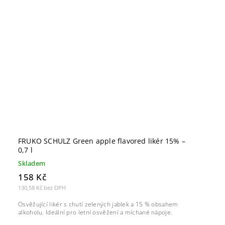
FRUKO SCHULZ Green apple flavored likér 15% –
0,7 l
Skladem
158 Kč
130,58 Kč bez DPH
Osvěžující likér s chutí zelených jablek a 15 % obsahem
alkoholu. Ideální pro letní osvěžení a míchané nápoje.