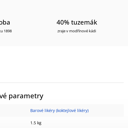
roba
40% tuzemák
ku 1898
zraje v modřínové kádi
vé parametry
Barové likéry (koktejlové likéry)
1.5 kg