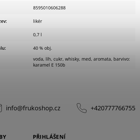
8595010606288
zev
:
likér
0,7 l
lu
:
40 % obj.
voda, líh, cukr, whisky, med, aromata, barvivo:
karamel E 150b
info
@
frukoshop.cz
+420777766755
BY
PŘIHLÁŠENÍ