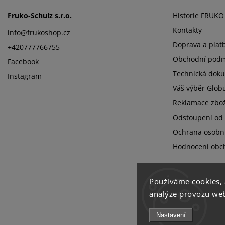
Fruko-Schulz s.r.o.
Historie FRUK
Kontakty
info
@
frukoshop.cz
Doprava a plat
+420777766755
Obchodní podm
Facebook
Technická dok
Instagram
Váš výběr Glob
Reklamace zbož
Odstoupení od 
Ochrana osobn
Hodnocení obc
Používáme cookies,
analýze provozu webu
Nastavení