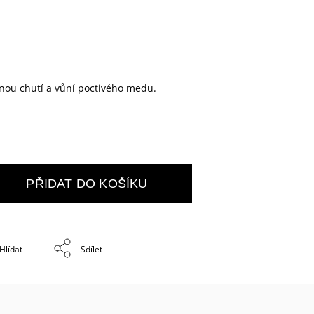
znou chutí a vůní poctivého medu.
PŘIDAT DO KOŠÍKU
Hlídat
Sdílet