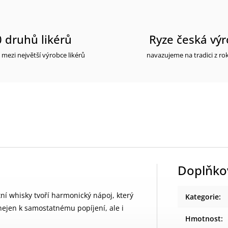
 druhů likérů
Ryze česká vý
 mezi největší výrobce likérů
navazujeme na tradici z ro
Doplňko
í whisky tvoří harmonický nápoj, který
Kategorie
:
nejen k samostatnému popíjení, ale i
Hmotnost
: