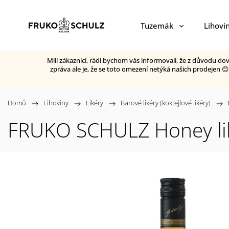
Tuzemák
Lihovi
Milí zákazníci, rádi bychom vás informovali, že z důvodu d
zpráva ale je, že se toto omezení netýká našich prodejen 
Domů
/
Lihoviny
/
Likéry
/
Barové likéry (koktejlové likéry)
/
FRUKO SCHULZ Honey liké