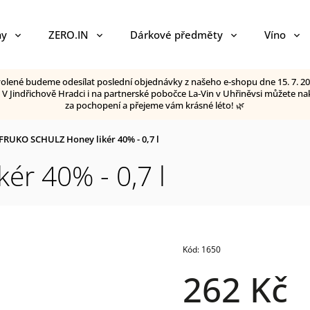
ny
ZERO.IN
Dárkové předměty
Víno
ovolené budeme odesílat poslední objednávky z našeho e‑shopu dne 15. 7. 20
😊 V Jindřichově Hradci i na partnerské pobočce La‑Vin v Uhřiněvsi můžete
za pochopení a přejeme vám krásné léto! 🌿
FRUKO SCHULZ Honey likér 40% - 0,7 l
r 40% - 0,7 l
Kód:
1650
262 Kč