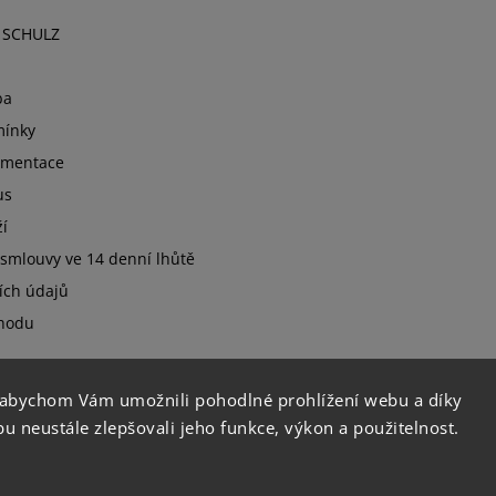
O SCHULZ
ba
ínky
umentace
us
í
smlouvy ve 14 denní lhůtě
ích údajů
hodu
 abychom Vám umožnili pohodlné prohlížení webu a díky
 neustále zlepšovali jeho funkce, výkon a použitelnost.
Copyright 2026
Fruko-Schulz s.r.o.
. Všechna práva vyhrazena.
Upravit nastavení cookies
Grafický návrh vytvořil a nakódoval
Shoptak.cz