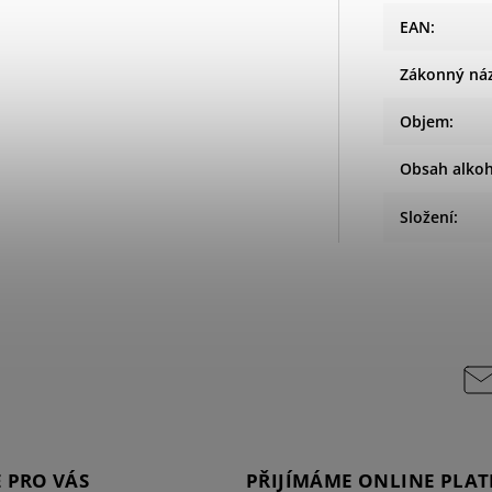
EAN
:
Zákonný ná
Objem
:
Obsah alkoh
Složení
:
 PRO VÁS
PŘIJÍMÁME ONLINE PLAT