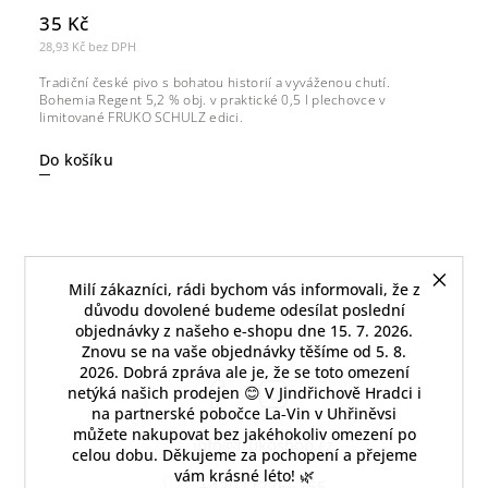
35 Kč
28,93 Kč bez DPH
Tradiční české pivo s bohatou historií a vyváženou chutí.
Bohemia Regent 5,2 % obj. v praktické 0,5 l plechovce v
limitované FRUKO SCHULZ edici.
Do košíku
Milí zákazníci, rádi bychom vás informovali, že z
důvodu dovolené budeme odesílat poslední
objednávky z našeho e‑shopu dne 15. 7. 2026.
Znovu se na vaše objednávky těšíme od 5. 8.
2026. Dobrá zpráva ale je, že se toto omezení
Facebook
Instagram
netýká našich prodejen 😊 V Jindřichově Hradci i
na partnerské pobočce La‑Vin v Uhřiněvsi
můžete nakupovat bez jakéhokoliv omezení po
info
@
frukoshop.cz
celou dobu. Děkujeme za pochopení a přejeme
vám krásné léto! 🌿
+420777766755