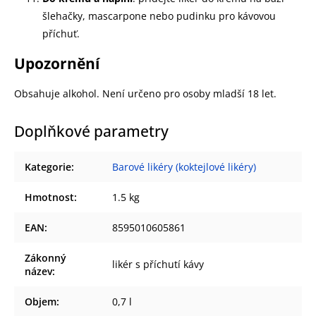
šlehačky, mascarpone nebo pudinku pro kávovou
příchuť.
Upozornění
Obsahuje alkohol. Není určeno pro osoby mladší 18 let.
Doplňkové parametry
Kategorie
:
Barové likéry (koktejlové likéry)
Hmotnost
:
1.5 kg
EAN
:
8595010605861
Zákonný
likér s příchutí kávy
název
:
Objem
:
0,7 l