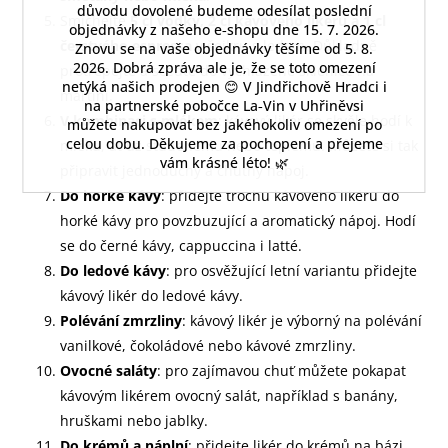
důvodu dovolené budeme odesílat poslední
Smíchejte
5 cl vodky, 2 cl kávového likéru a 1 cl
objednávky z našeho e‑shopu dne 15. 7. 2026.
čerstvého espressa
v šejkru s ledem. Důkladně
Znovu se na vaše objednávky těšíme od 5. 8.
2026. Dobrá zpráva ale je, že se toto omezení
protřepejte a sceďte do vychlazené sklenice na
netýká našich prodejen 😊 V Jindřichově Hradci i
martini.
na partnerské pobočce La‑Vin v Uhřiněvsi
V kombinaci s mlékem
: kávový likér se skvěle hodí k
můžete nakupovat bez jakéhokoliv omezení po
celou dobu. Děkujeme za pochopení a přejeme
mléku, ať už studenému nebo teplému. Můžete si tak
vám krásné léto! 🌿
připravit jednoduchý a chutný nápoj.
Do horké kávy
: přidejte trochu kávového likéru do
horké kávy pro povzbuzující a aromatický nápoj. Hodí
se do černé kávy, cappuccina i latté.
Do ledové kávy
: pro osvěžující letní variantu přidejte
kávový likér do ledové kávy.
Polévání zmrzliny
: kávový likér je výborný na polévání
vanilkové, čokoládové nebo kávové zmrzliny.
Ovocné saláty
: pro zajímavou chuť můžete pokapat
kávovým likérem ovocný salát, například s banány,
hruškami nebo jablky.
Do krémů a náplní
: přidejte likér do krémů na bázi