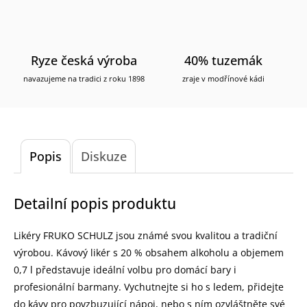
Ryze česká výroba
40% tuzemák
navazujeme na tradici z roku 1898
zraje v modřínové kádi
Popis
Diskuze
Detailní popis produktu
Likéry FRUKO SCHULZ jsou známé svou kvalitou a tradiční
výrobou. Kávový likér s 20 % obsahem alkoholu a objemem
0,7 l představuje ideální volbu pro domácí bary i
profesionální barmany. Vychutnejte si ho s ledem, přidejte
do kávy pro povzbuzující nápoj, nebo s ním ozvláštněte své