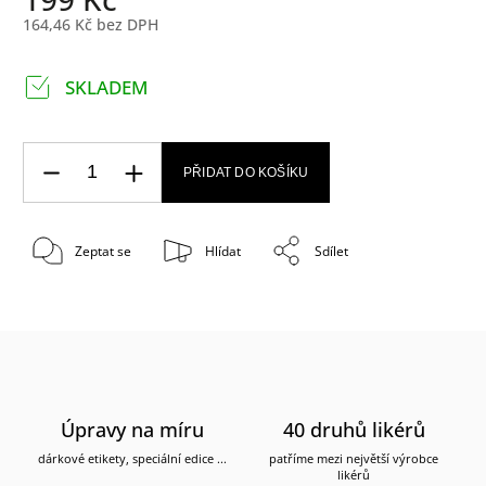
164,46 Kč bez DPH
SKLADEM
PŘIDAT DO KOŠÍKU
Zeptat se
Hlídat
Sdílet
Úpravy na míru
40 druhů likérů
dárkové etikety, speciální edice ...
patříme mezi největší výrobce
likérů