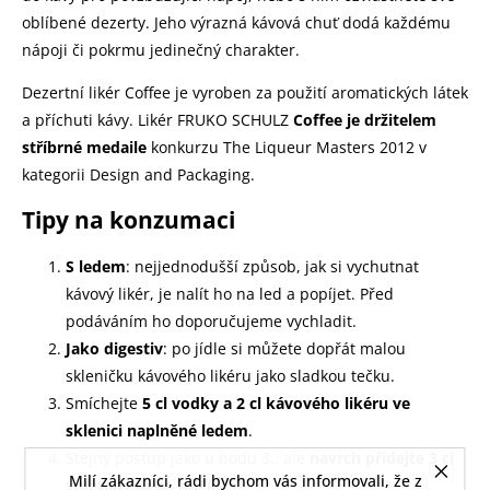
oblíbené dezerty. Jeho výrazná kávová chuť dodá každému
nápoji či pokrmu jedinečný charakter.
Dezertní likér Coffee je vyroben za použití aromatických látek
a příchuti kávy. Likér FRUKO SCHULZ
Coffee je držitelem
stříbrné medaile
konkurzu The Liqueur Masters 2012 v
kategorii Design and Packaging.
Tipy na konzumaci
S ledem
: nejjednodušší způsob, jak si vychutnat
kávový likér, je nalít ho na led a popíjet. Před
podáváním ho doporučujeme vychladit.
Jako digestiv
: po jídle si můžete dopřát malou
skleničku kávového likéru jako sladkou tečku.
Smíchejte
5 cl vodky a 2 cl kávového likéru ve
sklenici naplněné ledem
.
Stejný postup jako u bodu 3., ale
navrch přidejte 3 cl
Milí zákazníci, rádi bychom vás informovali, že z
smetany nebo mléka
.