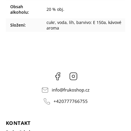
Obsah
20 % obj.
alkoholu
:
cukr, voda, líh, barvivo: E 150a, kávové
Složení
:
aroma
Facebook
Instagram
info
@
frukoshop.cz
+420777766755
KONTAKT