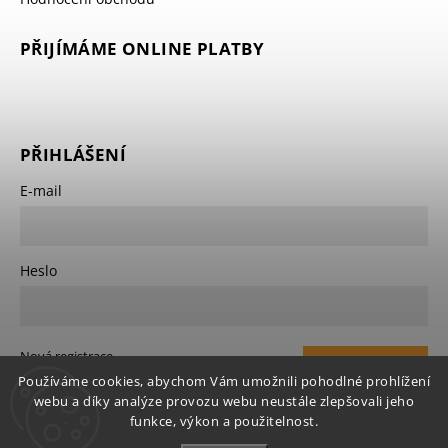
PŘIJÍMÁME ONLINE PLATBY
PŘIHLÁŠENÍ
E-mail
Heslo
Nová registrace
Přihlásit
Používáme cookies, abychom Vám umožnili pohodlné prohlížení
Zapomenuté heslo
webu a díky analýze provozu webu neustále zlepšovali jeho
se
funkce, výkon a použitelnost.