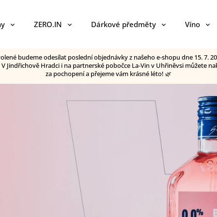
ny
ZERO.IN
Dárkové předměty
Víno
ovolené budeme odesílat poslední objednávky z našeho e‑shopu dne 15. 7. 20
😊 V Jindřichově Hradci i na partnerské pobočce La‑Vin v Uhřiněvsi můžete
za pochopení a přejeme vám krásné léto! 🌿