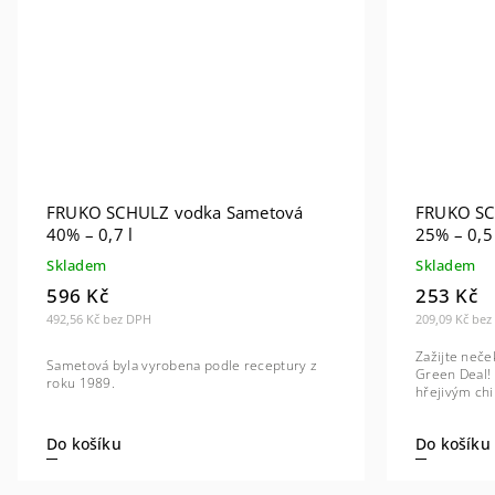
FRUKO SCHULZ vodka Sametová
FRUKO SCH
40% – 0,7 l
25% – 0,5 
Skladem
Skladem
596 Kč
253 Kč
492,56 Kč bez DPH
209,09 Kč be
Zažijte neče
Sametová byla vyrobena podle receptury z
Green Deal! 
roku 1989.
hřejivým chil
Do košíku
Do košíku