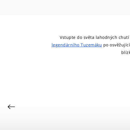
Vstupte do světa lahodných chut
legendárního Tuzemáku
po osvěžující
blíz
Previous