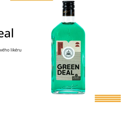
eal
vého likéru