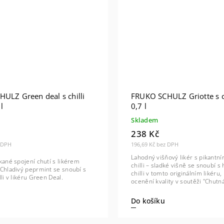
ULZ Green deal s chilli
FRUKO SCHULZ Griotte s c
l
0,7 l
Skladem
238 Kč
z DPH
196,69 Kč bez DPH
Lahodný višňový likér s pikant
kané spojení chutí s likérem
chilli – sladké višně se snoubí s
Chladivý peprmint se snoubí s
chilli v tomto originálním likéru, 
li v likéru Green Deal.
ocenění kvality v soutěži "Chutná
Do košíku