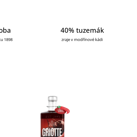
roba
40% tuzemák
ku 1898
zraje v modřínové kádi