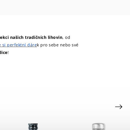
kci našich tradičních lihovin
, od
 si perfektní dáre
k pro sebe nebo své
dice
!
Next