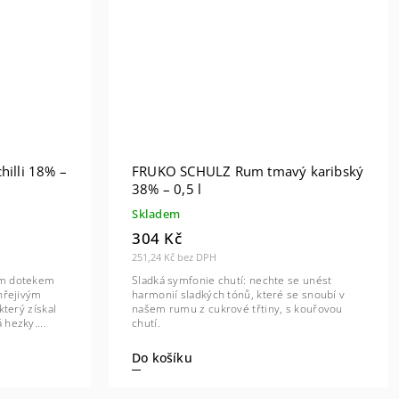
hilli 18% –
FRUKO SCHULZ Rum tmavý karibský
38% – 0,5 l
Skladem
304 Kč
251,24 Kč bez DPH
ním dotekem
Sladká symfonie chutí: nechte se unést
 hřejivým
harmonií sladkých tónů, které se snoubí v
který získal
našem rumu z cukrové třtiny, s kouřovou
 hezky....
chutí.
Do košíku