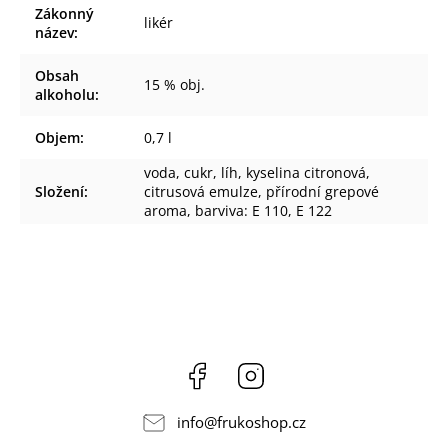
Zákonný
likér
název
:
Obsah
15 % obj.
alkoholu
:
Objem
:
0,7 l
voda, cukr, líh, kyselina citronová,
Složení
:
citrusová emulze, přírodní grepové
aroma, barviva: E 110, E 122
Facebook
Instagram
info
@
frukoshop.cz