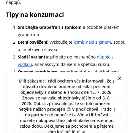
nápojů.
Tipy na konzumaci
Smíchejte Grapefruit s tonicem
a ozdobte plátkem
grapefruitu.
Letní osvěžení
: vyzkoušejte
kombinaci s ginem
, sodou
a limetkovou šťávou.
Sladší varianta
: přidejte do míchaného
nápoje s
vodkou
, ananasovým džusem a špetkou cukru.
Ovocné kombinace
: experimentujte s dalšími ovoci,
jako je malina nebo jahoda.
Milí zákazníci, rádi bychom vás informovali, že z
důvodu dovolené budeme odesílat poslední
Limonády
: přidejte pro osvěžení do domácí
objednávky z našeho e‑shopu dne 15. 7. 2026.
alkolimonády.
Znovu se na vaše objednávky těšíme od 5. 8.
Voda s ovocem
: likér obohatí chuť vody a ovoce dodá
2026. Dobrá zpráva ale je, že se toto omezení
vitamíny.
netýká našich prodejen 😊 V Jindřichově Hradci i
na partnerské pobočce La‑Vin v Uhřiněvsi
Zmrzlina
: přidejte do domácí zmrzliny nebo použijte
můžete nakupovat bez jakéhokoliv omezení po
jako přísadu do zmrzlinového poháru.
celou dobu. Děkujeme za pochopení a přejeme
Dort a koláče
: použijte k namočení piškotů nebo jako
vám krásné léto! 🌿