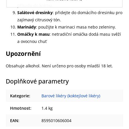
přísadu do krému.
Salátové dresinky
: přidejte do domácího dresinku pro
zajímavý citrusový tón.
Marinády
: použijte k marinaci masa nebo zeleniny.
Omáčky k masu
: netradiční omáčka dodá masu svěží
a ovocnou chuť
Upozornění
Obsahuje alkohol. Není určeno pro osoby mladší 18 let.
Doplňkové parametry
Kategorie
:
Barové likéry (koktejlové likéry)
Hmotnost
:
1.4 kg
EAN
:
8595010606004