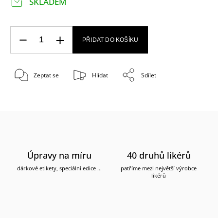
SKLADEM
PŘIDAT DO KOŠÍKU
Zeptat se
Hlídat
Sdílet
Úpravy na míru
40 druhů likérů
dárkové etikety, speciální edice ...
patříme mezi největší výrobce
likérů