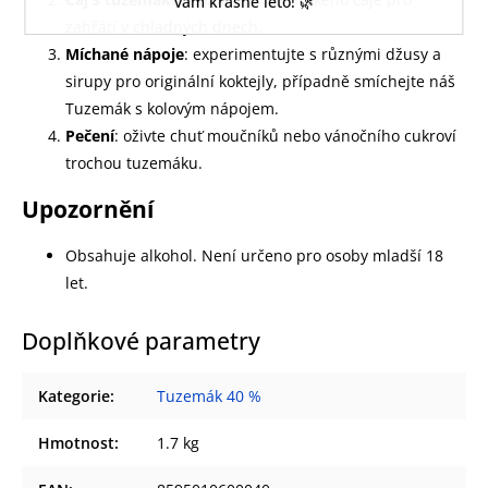
vám krásné léto! 🌿
zahřátí v chladných dnech.
Míchané nápoje
: experimentujte s různými džusy a
sirupy pro originální koktejly, případně smíchejte náš
Tuzemák s kolovým nápojem.
Pečení
: oživte chuť moučníků nebo vánočního cukroví
trochou tuzemáku.
Upozornění
Obsahuje alkohol. Není určeno pro osoby mladší 18
let.
Doplňkové parametry
Kategorie
:
Tuzemák 40 %
Hmotnost
:
1.7 kg