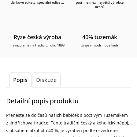
dárkové etikety, speciální edice ...
patříme mezi největší výrobce
likérů
Ryze česká výroba
40% tuzemák
navazujeme na tradici z roku 1898
zraje v modřínové kádi
Popis
Diskuze
Detailní popis produktu
Přeneste se do časů našich babiček s poctivým Tuzemákem
z Jindřichova Hradce. Tento tradiční český alkoholický nápoj,
s obsahem alkoholu 40 %, je vyráběn podle osvědčené