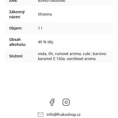
EAN
:
8595010600040
Zákonný
lihovina
název
:
Objem
:
1 l
Obsah
40 % obj.
alkoholu
:
voda, líh, rumové aroma, cukr, barvivo:
Složení
:
karamel E 150a, vanilkové aroma
Facebook
Instagram
info
@
frukoshop.cz