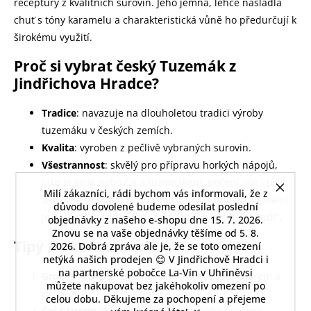
receptury z kvalitních surovin. Jeho jemná, lehce nasládlá
chuť s tóny karamelu a charakteristická vůně ho předurčují k
širokému využití.
Proč si vybrat český Tuzemák z
Jindřichova Hradce?
Tradice
: navazuje na dlouholetou tradici výroby
tuzemáku v českých zemích.
Kvalita
: vyroben z pečlivě vybraných surovin.
Všestrannost
: skvělý pro přípravu horkých nápojů,
jako je grog nebo čaj s tuzemákem, pečení, ale i pro
Milí zákazníci, rádi bychom vás informovali, že z
samotné popíjení nebo v míchaných drincích. Ideální
důvodu dovolené budeme odesílat poslední
je na outdoorové výlety, kde vás zahřeje a „nabudí“
.
objednávky z našeho e‑shopu dne 15. 7. 2026.
Znovu se na vaše objednávky těšíme od 5. 8.
Tipy na konzumaci
2026. Dobrá zpráva ale je, že se toto omezení
netýká našich prodejen 😊 V Jindřichově Hradci i
na partnerské pobočce La‑Vin v Uhřiněvsi
Grog
: smíchejte tuzemák s horkou vodou, cukrem a
můžete nakupovat bez jakéhokoliv omezení po
citronem.
celou dobu. Děkujeme za pochopení a přejeme
Čaj s tuzemákem
: přidejte do horkého čaje pro