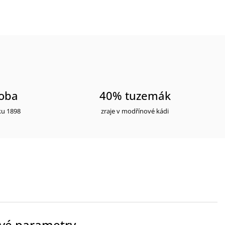
roba
40% tuzemák
ku 1898
zraje v modřínové kádi