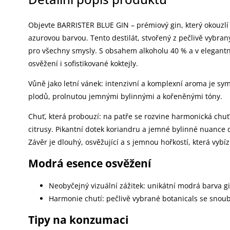
Objevte BARRISTER BLUE GIN – prémiový gin, který okouzlí 
azurovou barvou. Tento destilát, stvořený z pečlivě vybraný
pro všechny smysly. S obsahem alkoholu 40 % a v elegantní 0
osvěžení i sofistikované koktejly.
Vůně jako letní vánek: intenzivní a komplexní aroma je sym
plodů, prolnutou jemnými bylinnými a kořeněnými tóny.
Chuť, která probouzí: na patře se rozvine harmonická chu
citrusy. Pikantní dotek koriandru a jemné bylinné nuance
Závěr je dlouhý, osvěžující a s jemnou hořkostí, která vybí
Modrá esence osvěžení
Neobyčejný vizuální zážitek: unikátní modrá barva g
Harmonie chutí: pečlivě vybrané botanicals se snoub
Tipy na konzumaci