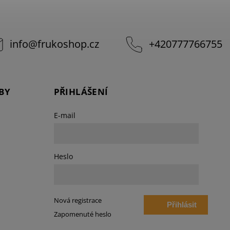
info
@
frukoshop.cz
+420777766755
BY
PŘIHLÁŠENÍ
E-mail
Heslo
Nová registrace
Přihlásit
Zapomenuté heslo
se