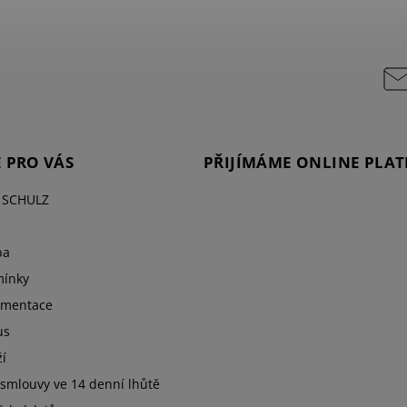
 PRO VÁS
PŘIJÍMÁME ONLINE PLAT
O SCHULZ
ba
ínky
umentace
us
í
smlouvy ve 14 denní lhůtě