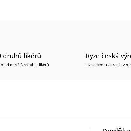
 druhů likérů
Ryze česká vý
 mezi největší výrobce likérů
navazujeme na tradici z ro