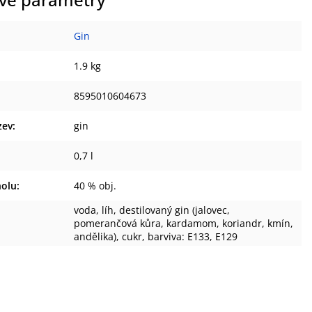
vé parametry
Gin
1.9 kg
8595010604673
zev
:
gin
0,7 l
holu
:
40 % obj.
voda, líh, destilovaný gin (jalovec,
pomerančová kůra, kardamom, koriandr, kmín,
andělika), cukr, barviva: E133, E129