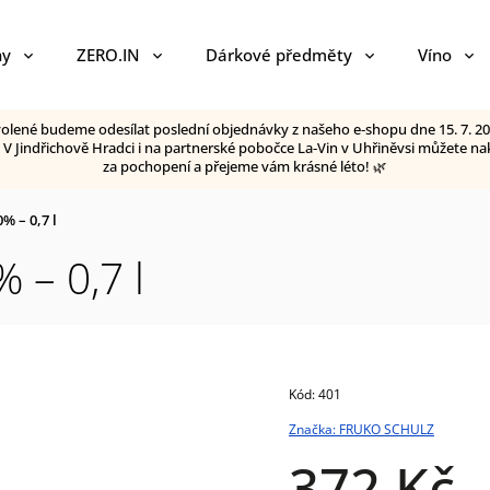
ny
ZERO.IN
Dárkové předměty
Víno
ovolené budeme odesílat poslední objednávky z našeho e‑shopu dne 15. 7. 20
😊 V Jindřichově Hradci i na partnerské pobočce La‑Vin v Uhřiněvsi můžete
za pochopení a přejeme vám krásné léto! 🌿
 – 0,7 l
 – 0,7 l
Kód:
401
Značka:
FRUKO SCHULZ
372 Kč