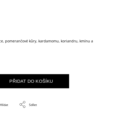
lovce, pomerančové kůry, kardamomu, koriandru, kmínu a
PŘIDAT DO KOŠÍKU
Hlídat
Sdílet