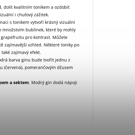
led, dolít kvalitním tonikem a ozdobit
zuální i chuťový zážitek.
naci s tonikem vytvoří krásný vizuální
ím množstvím bublinek, které by mohly
 grapefruitu pro kontrast. Můžete
tě zajímavější vzhled. Některé toniky po
 také zajímavý efekt.
modrá barva ginu bude tvořit jednu z
nou (červená), pomerančovým džusem
rupem a sektem
. Modrý gin dodá nápoji