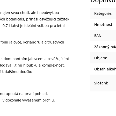
Doplňko
nejen svou chutí, ale i neobvyklou
Kategorie
:
ch botanicals, přináší osvěžující zážitek
Hmotnost
:
,7 l lahvi je ideální volbou pro letní
EAN
:
fonií jalovce, koriandru a citrusových
Zákonný ná
Objem
:
ť s dominantním jalovcem a osvěžujícími
 dodávají ginu hloubku a komplexnost.
Obsah alko
zí k dalšímu doušku.
Složení
:
inu upoutá na první pohled.
í v dokonale vyváženém profilu.