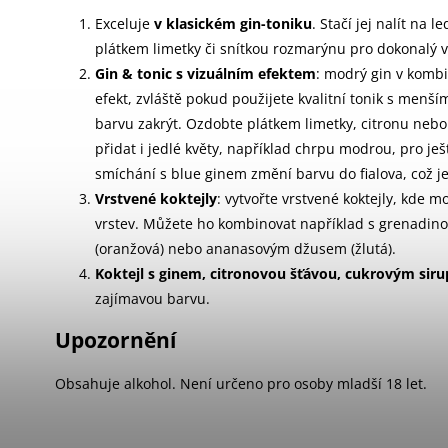
Exceluje
v klasickém gin-toniku
. Stačí jej nalít na 
plátkem limetky či snítkou rozmarýnu pro dokonalý vi
Gin & tonic s vizuálním efektem
: modrý gin v kombi
efekt, zvláště pokud použijete kvalitní tonik s menš
barvu zakrýt. Ozdobte plátkem limetky, citronu nebo
přidat i jedlé květy, například chrpu modrou, pro ješ
smíchání s blue ginem změní barvu do fialova, což je
Vrstvené koktejly
: vytvořte vrstvené koktejly, kde 
vrstev. Můžete ho kombinovat například s grenadi
(oranžová) nebo ananasovým džusem (žlutá).
Koktejl s ginem, citronovou šťávou, cukrovým si
zajímavou barvu.
Upozornění
Obsahuje alkohol. Není určeno pro osoby mladší 18 let.