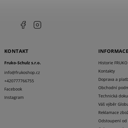
Facebook
Instagram
KONTAKT
INFORMACE
Fruko-Schulz s.r.o.
Historie FRUK
Kontakty
info
@
frukoshop.cz
Doprava a plat
+420777766755
Obchodní podm
Facebook
Technická dok
Instagram
Váš výběr Glob
Reklamace zbož
Odstoupení od 